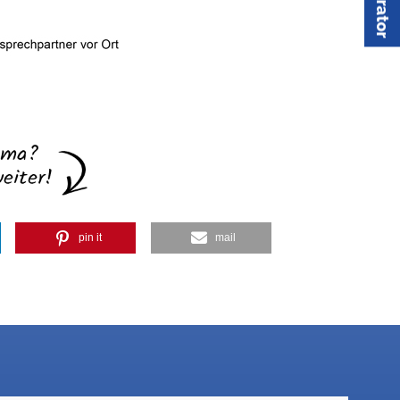
pin it
mail