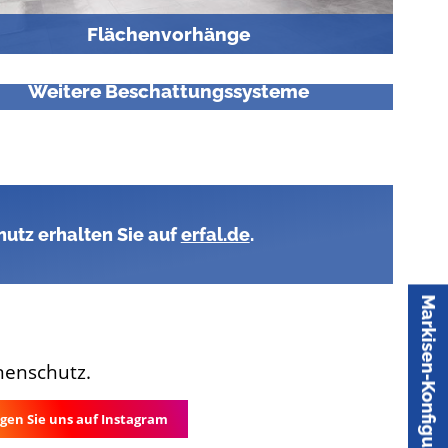
Flächenvorhänge
Weitere Beschattungssysteme
utz erhalten Sie auf
erfal.de
.
Markisen-Konfigurator
nenschutz.
gen Sie uns auf Instagram