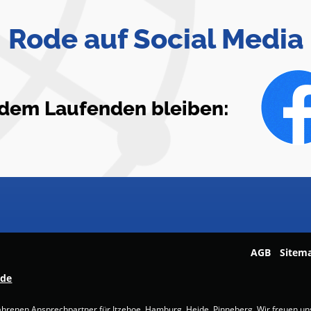
Rode auf Social Media
f dem Laufenden bleiben:
AGB
Sitem
.de
fahrenen Ansprechpartner für Itzehoe, Hamburg, Heide, Pinneberg. Wir freuen uns