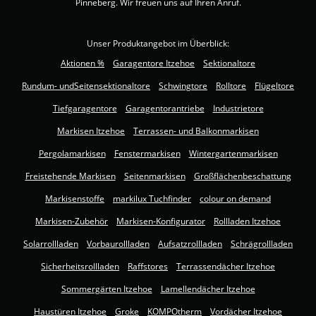
Pinneberg. Wir freuen uns auf Ihren Anruf.
Unser Produktangebot im Überblick:
Aktionen %
Garagentore Itzehoe
Sektionaltore
Rundum- undSeitensektionaltore
Schwingtore
Rolltore
Flügeltore
Tiefgaragentore
Garagentorantriebe
Industrietore
Markisen Itzehoe
Terrassen- und Balkonmarkisen
Pergolamarkisen
Fenstermarkisen
Wintergartenmarkisen
Freistehende Markisen
Seitenmarkisen
Großflächenbeschattung
Markisenstoffe
markilux Tuchfinder
colour on demand
Markisen-Zubehör
Markisen-Konfigurator
Rollladen Itzehoe
Solarrollladen
Vorbaurollladen
Aufsatzrollladen
Schrägrollladen
Sicherheitsrollladen
Raffstores
Terrassendächer Itzehoe
Sommergärten Itzehoe
Lamellendächer Itzehoe
Haustüren Itzehoe
Groke
KOMPOtherm
Vordächer Itzehoe