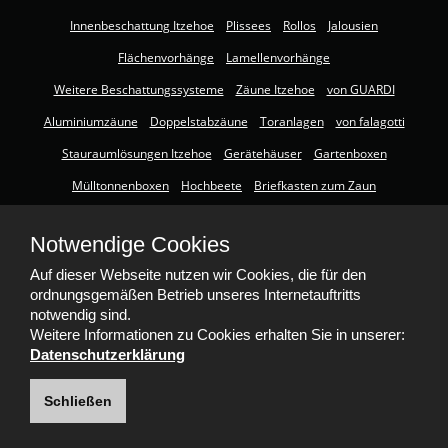
Innenbeschattung Itzehoe
Plissees
Rollos
Jalousien
Flächenvorhänge
Lamellenvorhänge
Weitere Beschattungssysteme
Zäune Itzehoe
von GUARDI
Aluminiumzäune
Doppelstabzäune
Toranlagen
von falagotti
Stauraumlösungen Itzehoe
Gerätehäuser
Gartenboxen
Mülltonnenboxen
Hochbeete
Briefkasten zum Zaun
Insektenschutz Itzehoe
Insektenschutz für Fenster
Notwendige Cookies
Insektenschutz für Türen
Lichtschachtabdeckungen
Gewebearten
Auf dieser Webseite nutzen wir Cookies, die für den
Smart Home Itzehoe
ordnungsgemäßen Betrieb unseres Internetauftritts
notwendig sind.
Weitere Informationen zu Cookies erhalten Sie in unserer:
Datenschutzerklärung
Schließen