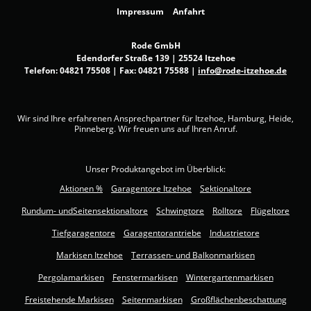
Impressum
Anfahrt
Rode GmbH
Edendorfer Straße 139 | 25524 Itzehoe
Telefon:
04821 75508
| Fax: 04821 75588 |
info@rode-itzehoe.de
Wir sind Ihre erfahrenen Ansprechpartner für Itzehoe, Hamburg, Heide,
Pinneberg. Wir freuen uns auf Ihren Anruf.
Unser Produktangebot im Überblick:
Aktionen %
Garagentore Itzehoe
Sektionaltore
Rundum- undSeitensektionaltore
Schwingtore
Rolltore
Flügeltore
Tiefgaragentore
Garagentorantriebe
Industrietore
Markisen Itzehoe
Terrassen- und Balkonmarkisen
Pergolamarkisen
Fenstermarkisen
Wintergartenmarkisen
Freistehende Markisen
Seitenmarkisen
Großflächenbeschattung