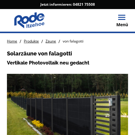
Jetzt informieren:
04821 75508
Toggle
Menü
/
/
/
Home
Produkte
Zäune
von falagotti
Solarzäune von falagotti
Vertikale Photovoltaik neu gedacht