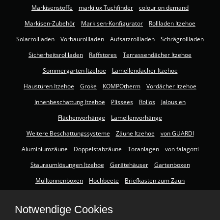
Markisenstoffe
markilux Tuchfinder
colour on demand
Markisen-Zubehör
Markisen-Konfigurator
Rollladen Itzehoe
Solarrollladen
Vorbaurollladen
Aufsatzrollladen
Schrägrollladen
Sicherheitsrollladen
Raffstores
Terrassendächer Itzehoe
Sommergärten Itzehoe
Lamellendächer Itzehoe
Haustüren Itzehoe
Groke
KOMPOtherm
Vordächer Itzehoe
Innenbeschattung Itzehoe
Plissees
Rollos
Jalousien
Flächenvorhänge
Lamellenvorhänge
Weitere Beschattungssysteme
Zäune Itzehoe
von GUARDI
Aluminiumzäune
Doppelstabzäune
Toranlagen
von falagotti
Stauraumlösungen Itzehoe
Gerätehäuser
Gartenboxen
Mülltonnenboxen
Hochbeete
Briefkasten zum Zaun
Insektenschutz Itzehoe
Insektenschutz für Fenster
Notwendige Cookies
Insektenschutz für Türen
Lichtschachtabdeckungen
Gewebearten