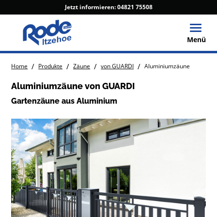
Jetzt informieren:
04821 75508
Toggle
Menü
/
/
/
/
Home
Produkte
Zäune
von GUARDI
Aluminiumzäune
Aluminiumzäune von GUARDI
Gartenzäune aus Aluminium