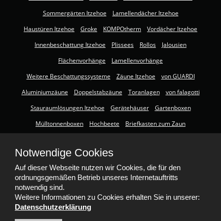
Sommergärten Itzehoe
Lamellendächer Itzehoe
Haustüren Itzehoe
Groke
KOMPOtherm
Vordächer Itzehoe
Innenbeschattung Itzehoe
Plissees
Rollos
Jalousien
Flächenvorhänge
Lamellenvorhänge
Weitere Beschattungssysteme
Zäune Itzehoe
von GUARDI
Aluminiumzäune
Doppelstabzäune
Toranlagen
von falagotti
Stauraumlösungen Itzehoe
Gerätehäuser
Gartenboxen
Mülltonnenboxen
Hochbeete
Briefkasten zum Zaun
Insektenschutz Itzehoe
Insektenschutz für Fenster
Notwendige Cookies
Insektenschutz für Türen
Lichtschachtabdeckungen
Gewebearten
Auf dieser Webseite nutzen wir Cookies, die für den
Smart Home Itzehoe
ordnungsgemäßen Betrieb unseres Internetauftritts
notwendig sind.
Weitere Informationen zu Cookies erhalten Sie in unserer:
Datenschutzerklärung