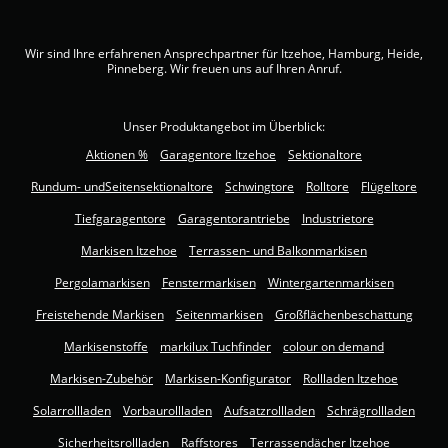
Wir sind Ihre erfahrenen Ansprechpartner für Itzehoe, Hamburg, Heide,
Pinneberg. Wir freuen uns auf Ihren Anruf.
Unser Produktangebot im Überblick:
Aktionen %
Garagentore Itzehoe
Sektionaltore
Rundum- undSeitensektionaltore
Schwingtore
Rolltore
Flügeltore
Tiefgaragentore
Garagentorantriebe
Industrietore
Markisen Itzehoe
Terrassen- und Balkonmarkisen
Pergolamarkisen
Fenstermarkisen
Wintergartenmarkisen
Freistehende Markisen
Seitenmarkisen
Großflächenbeschattung
Markisenstoffe
markilux Tuchfinder
colour on demand
Markisen-Zubehör
Markisen-Konfigurator
Rollladen Itzehoe
Solarrollladen
Vorbaurollladen
Aufsatzrollladen
Schrägrollladen
Sicherheitsrollladen
Raffstores
Terrassendächer Itzehoe