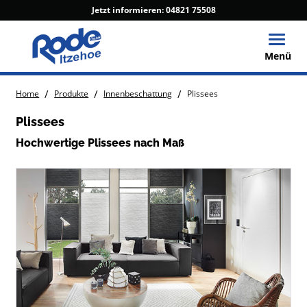
Jetzt informieren:
04821 75508
Toggle
Menü
/
/
/
Home
Produkte
Innenbeschattung
Plissees
Plissees
Hochwertige Plissees nach Maß