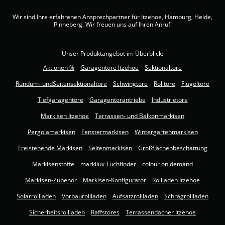
Wir sind Ihre erfahrenen Ansprechpartner für Itzehoe, Hamburg, Heide,
Pinneberg. Wir freuen uns auf Ihren Anruf.
Unser Produktangebot im Überblick:
Aktionen %
Garagentore Itzehoe
Sektionaltore
Rundum- undSeitensektionaltore
Schwingtore
Rolltore
Flügeltore
Tiefgaragentore
Garagentorantriebe
Industrietore
Markisen Itzehoe
Terrassen- und Balkonmarkisen
Pergolamarkisen
Fenstermarkisen
Wintergartenmarkisen
Freistehende Markisen
Seitenmarkisen
Großflächenbeschattung
Markisenstoffe
markilux Tuchfinder
colour on demand
Markisen-Zubehör
Markisen-Konfigurator
Rollladen Itzehoe
Solarrollladen
Vorbaurollladen
Aufsatzrollladen
Schrägrollladen
Sicherheitsrollladen
Raffstores
Terrassendächer Itzehoe