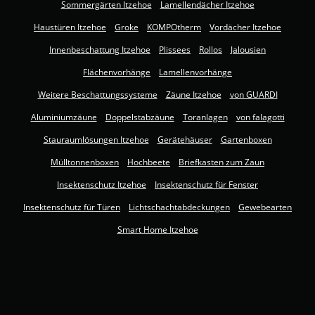
Sommergärten Itzehoe
Lamellendächer Itzehoe
Haustüren Itzehoe
Groke
KOMPOtherm
Vordächer Itzehoe
Innenbeschattung Itzehoe
Plissees
Rollos
Jalousien
Flächenvorhänge
Lamellenvorhänge
Weitere Beschattungssysteme
Zäune Itzehoe
von GUARDI
Aluminiumzäune
Doppelstabzäune
Toranlagen
von falagotti
Stauraumlösungen Itzehoe
Gerätehäuser
Gartenboxen
Mülltonnenboxen
Hochbeete
Briefkasten zum Zaun
Insektenschutz Itzehoe
Insektenschutz für Fenster
Insektenschutz für Türen
Lichtschachtabdeckungen
Gewebearten
Smart Home Itzehoe