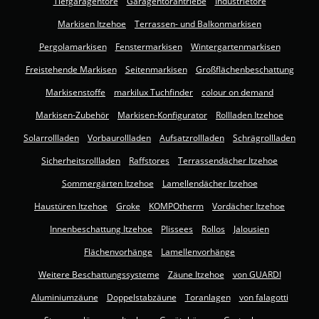
Tiefgaragentore
Garagentorantriebe
Industrietore
Markisen Itzehoe
Terrassen- und Balkonmarkisen
Pergolamarkisen
Fenstermarkisen
Wintergartenmarkisen
Freistehende Markisen
Seitenmarkisen
Großflächenbeschattung
Markisenstoffe
markilux Tuchfinder
colour on demand
Markisen-Zubehör
Markisen-Konfigurator
Rollladen Itzehoe
Solarrollladen
Vorbaurollladen
Aufsatzrollladen
Schrägrollladen
Sicherheitsrollladen
Raffstores
Terrassendächer Itzehoe
Sommergärten Itzehoe
Lamellendächer Itzehoe
Haustüren Itzehoe
Groke
KOMPOtherm
Vordächer Itzehoe
Innenbeschattung Itzehoe
Plissees
Rollos
Jalousien
Flächenvorhänge
Lamellenvorhänge
Weitere Beschattungssysteme
Zäune Itzehoe
von GUARDI
Aluminiumzäune
Doppelstabzäune
Toranlagen
von falagotti