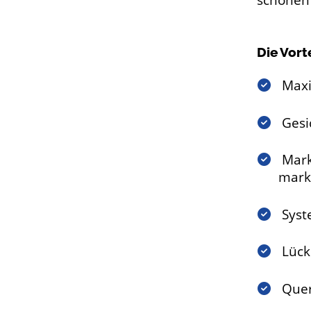
schönen
Die Vort
Maxi
Gesi
Mark
marki
Syst
Lück
Quer