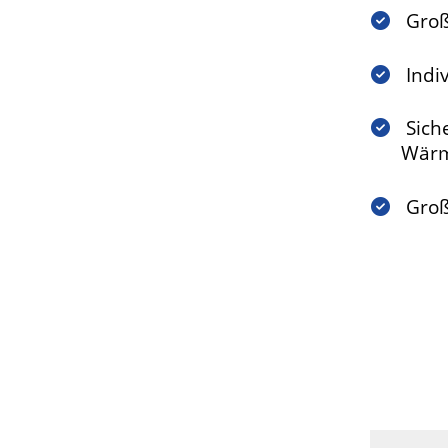
Großf
Indi
Sich
Wärm
Große