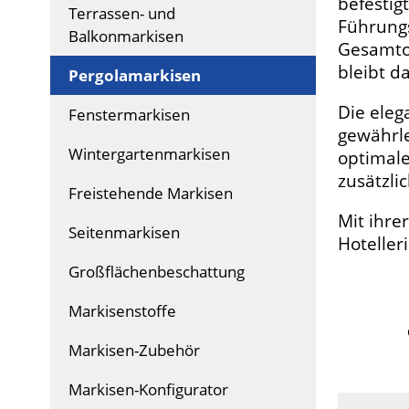
befestig
Terrassen- und
Führungs
Balkonmarkisen
Gesamtop
bleibt d
Pergolamarkisen
Die eleg
Fenstermarkisen
gewährle
Wintergartenmarkisen
optimale
zusätzli
Freistehende Markisen
Mit ihre
Seitenmarkisen
Hoteller
Großflächenbeschattung
Markisenstoffe
Markisen-Zubehör
Markisen-Konfigurator