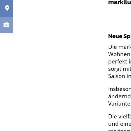
markilu
Neue Sp
Die mark
Wohnen i
perfekt 
sorgt mi
Saison i
Insbeson
ändernde
Variante
Die viel
und eine