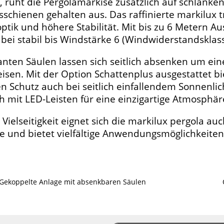
t, ruht die Pergolamarkise zusätzlich auf schlanken
schienen gehalten aus. Das raffinierte markilux t
tik und höhere Stabilität. Mit bis zu 6 Metern Ausf
abei stabil bis Windstärke 6 (Windwiderstandsklass
anten Säulen lassen sich seitlich absenken um e
isen. Mit der Option Schattenplus ausgestattet b
n Schutz auch bei seitlich einfallendem Sonnenlich
ch mit LED-Leisten für eine einzigartige Atmosphär
r Vielseitigkeit eignet sich die markilux pergola a
ie und bietet vielfältige Anwendungsmöglichkeite
Gekoppelte Anlage mit absenkbaren Säulen